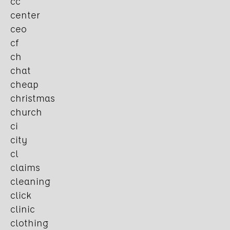
cc
center
ceo
cf
ch
chat
cheap
christmas
church
ci
city
cl
claims
cleaning
click
clinic
clothing