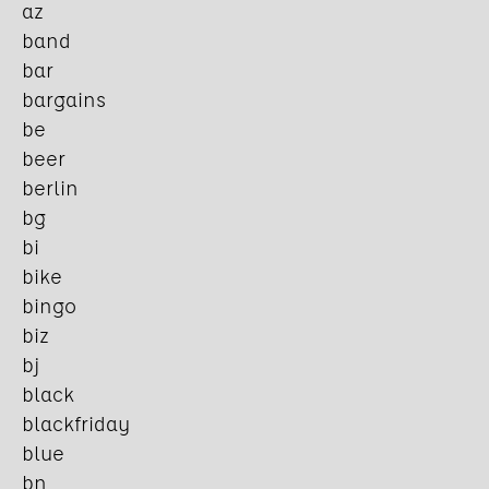
az
band
bar
bargains
be
beer
berlin
bg
bi
bike
bingo
biz
bj
black
blackfriday
blue
bn