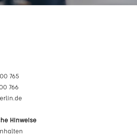
 00 765
 00 766
rlin.de
iche Hinweise
Inhalten