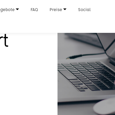
gebote
FAQ
Preise
Social
rt
m